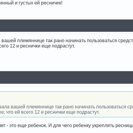
инный и густых ей ресничек!
 вашей племяннице так рано начинать пользоваться средств
сего 12 и реснички еще подрастут.
вала вашей племяннице так рано начинать пользоваться ср
ее, что ей всего 12 и реснички еще подрастут.
лет - это еще ребенок. И для чего ребенку укреплять ресни