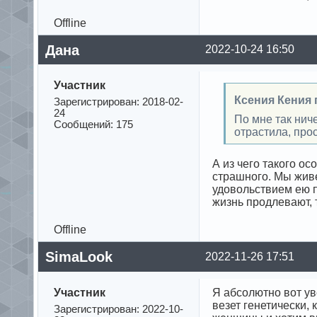
Offline
Дана
2022-10-24 16:50
Участник
Ксения Кения 
Зарегистрирован: 2018-02-
24
По мне так нич
Сообщений: 175
отрастила, прос
А из чего такого ос
страшного. Мы живе
удовольствием ею п
жизнь продлевают, 
Offline
SimaLook
2022-11-26 17:51
Участник
Я абсолютно вот ув
везет генетически,
Зарегистрирован: 2022-10-