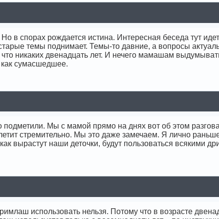
Но в спорах рождается истина. Интересная беседа тут идет
 старые темы поднимает. Темы-то давние, а вопросы актуаль
 что никаких двенадцать лет. И нечего мамашам выдумывать.
 как сумасшедшее.
 подметили. Мы с мамой прямо на днях вот об этом разговар
летит стремительно. Мы это даже замечаем. Я лично раньше 
 как вырастут наши деточки, будут пользоваться всякими д
римлаш использовать нельзя. Потому что в возрасте двенад