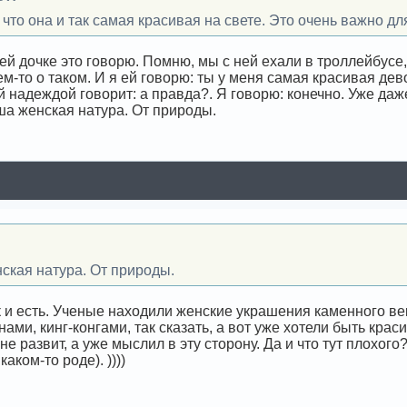
что она и так самая красивая на свете. Это очень важно дл
ей дочке это говорю. Помню, мы с ней ехали в троллейбусе,
ем-то о таком. И я ей говорю: ты у меня самая красивая де
й надеждой говорит: а правда?. Я говорю: конечно. Уже даже
ша женская натура. От природы.
ская натура. От природы.
к и есть. Ученые находили женские украшения каменного 
ами, кинг-конгами, так сказать, а вот уже хотели быть крас
не развит, а уже мыслил в эту сторону. Да и что тут плохог
аком-то роде). ))))