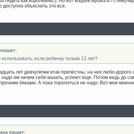
глядеть как королевны:). Но вот корректировать / стимулир
о доступно объяснить это все.
 пишет:
использовать, если ребенку только 12 лет?
адцать лет девчулечки итак прелестны, на них любо-дорого с
 надо им ничем себя мазать, успеют еще. Потом ведь до са
 прочими бяками. А пока торопиться не надо. Вот мое мнени
ина пишет: