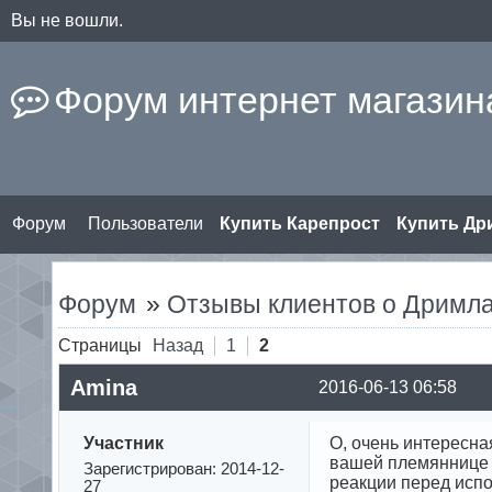
Вы не вошли.
Форум интернет магазина
Форум
Пользователи
Купить Карепрост
Купить Д
Форум
»
Отзывы клиентов о Дримл
Страницы
Назад
1
2
Amina
2016-06-13 06:58
Участник
О, очень интересна
вашей племяннице 
Зарегистрирован: 2014-12-
реакции перед испо
27