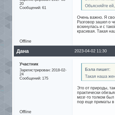
20
Объясняйте ей, 
Сообщений: 61
Очень важно. Я сво
Разговор зашел о ч
вскинулась и с тако
красивая. Такая на
Offline
Дана
2023-04-02 11:30
Участник
Бэла пишет:
Зарегистрирован: 2018-02-
24
Такая наша жен
Сообщений: 175
Это от природы, та
практически обезьян
мозг-то толком был 
пор еще приматы в к
Offline