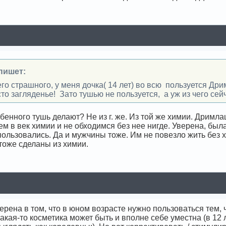
пишет:
его страшного, у меня дочка( 14 лет) во всю пользуется Др
то загляденье! Зато тушью не пользуется, а уж из чего сей
обенного тушь делают? Не из г. же. Из той же химии. Дримла
м в век химии и не обходимся без нее нигде. Уверена, был
ользовались. Да и мужчины тоже. Им не повезло жить без х
тоже сделаны из химии.
ерена в том, что в юном возрасте нужно пользоваться тем, 
 какая-то косметика может быть и вполне себе уместна (в 12