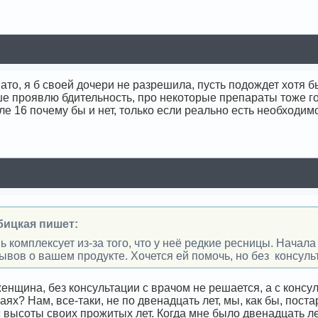
ато, я б своей дочери не разрешила, пусть подождет хотя бы 
ше проявлю бдительность, про некоторые препараты тоже гов
ле 16 почему бы и нет, только если реально есть необходимо
бицкая пишет:
нь комплексует из-за того, что у неё редкие ресницы. Начал
ывов о вашем продукте. Хочется ей помочь, но без консуль
енщина, без консультации с врачом не решается, а с консул
чаях? Нам, все-таки, не по двенадцать лет, мы, как бы, пос
с высоты своих прожитых лет. Когда мне было двенадцать л