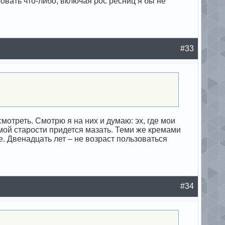
овать что-либо, включая рос ресниц я бы не
#33
мотреть. Смотрю я на них и думаю: эх, где мои
мой старости придется мазать. Теми же кремами
е. Двенадцать лет – не возраст пользоваться
#34