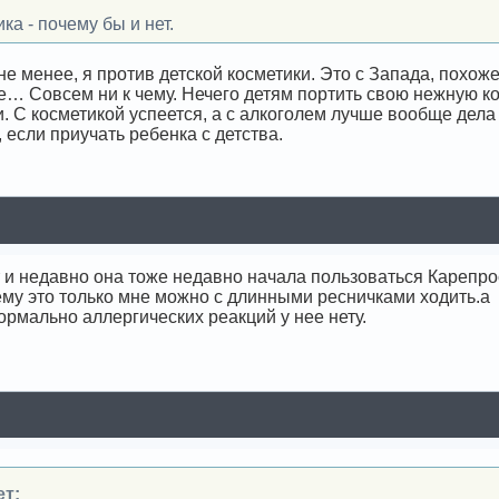
ка - почему бы и нет.
не менее, я против детской косметики. Это с Запада, похоже
… Совсем ни к чему. Нечего детям портить свою нежную кож
. С косметикой успеется, а с алкоголем лучше вообще дела
, если приучать ребенка с детства.
т и недавно она тоже недавно начала пользоваться Карепро
ему это только мне можно с длинными ресничками ходить.а е
ормально аллергических реакций у нее нету.
ет: