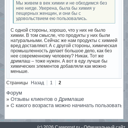
Мы живем в век химии и не обходимся без
нее нигде. Уверена, была бы химия у
пещерных женщин, и они бы с
удовольствием ею пользовались.
С одной стороны, хорошо, что у них не было
химии. В том смысле, что продукты у них были
натуральными. Сейчас же нам продукты с химией
вред доставляют. А с другой стороны, химическая
промышленность делает большое дело, как без
нее современному человеку? Никак. Тот же
дримлаш – тоже нужен. А вот в еду лучше бы
химических элементов добавляли как можно
меньше.
Offline
Страницы
Назад
1
2
Форум
»
Отзывы клиентов о Дримлаше
»
С какого возраста можно начинать пользоватьс
(с) 2026
Сareprost.ru
- Официальный сайт