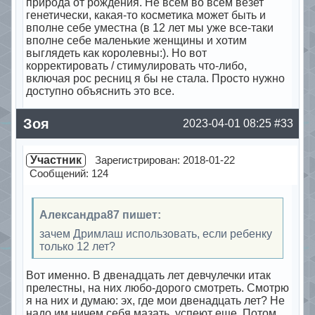
природа от рождения. Не всем во всем везет
генетически, какая-то косметика может быть и
вполне себе уместна (в 12 лет мы уже все-таки
вполне себе маленькие женщины и хотим
выглядеть как королевны:). Но вот
корректировать / стимулировать что-либо,
включая рос ресниц я бы не стала. Просто нужно
доступно объяснить это все.
Offline
Зоя
2023-04-01 08:25
#33
Участник
Зарегистрирован: 2018-01-22
Сообщений: 124
Александра87 пишет:
зачем Дримлаш использовать, если ребенку
только 12 лет?
Вот именно. В двенадцать лет девчулечки итак
прелестны, на них любо-дорого смотреть. Смотрю
я на них и думаю: эх, где мои двенадцать лет? Не
надо им ничем себя мазать, успеют еще. Потом