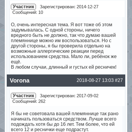
Участник
Зарегистрирован: 2014-12-27
Сообщений: 10
О, очень интересная тема. Я вот тоже об этом
задумывалась. С одной стороны, ничего
вредного быть не должно, так что думаю вашей
племяннице можно им воспользоваться. Но с
другой стороны, я бы проверила отдельно на
возможные аллергические реакции перед
использованием средства. Мало ли, ребёнок же
ещё.
В любом случаи, длинный и густых ей ресничек!
Offline
Vorona
2018-08-27 13:03
#27
Участник
Зарегистрирован: 2017-09-02
Сообщений: 262
Я бы не советовала вашей племяннице так рано
начинать пользоваться средством. Лучше всего
подождать хотя бы до 16 лет. Тем более, что ей
всего 12 и реснички еще подрастут.