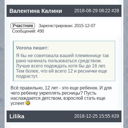
Offline
2018-08-29 08:22
#28
Валентина Калинина
Участник
Зарегистрирован: 2015-12-07
Сообщений: 490
Vorona пишет:
Я бы не советовала вашей племяннице так
рано начинать пользоваться средством.
Лучше всего подождать хотя бы до 16 лет.
Тем более, что ей всего 12 и реснички еще
подрастут.
Всё правильно, 12 лет - это еще ребенок. И для
чего ребенку укреплять ресницы? Пусть
наслаждается детством, взрослой стать еще
успеет
Offline
Lilika
2018-12-25 15:55
#29