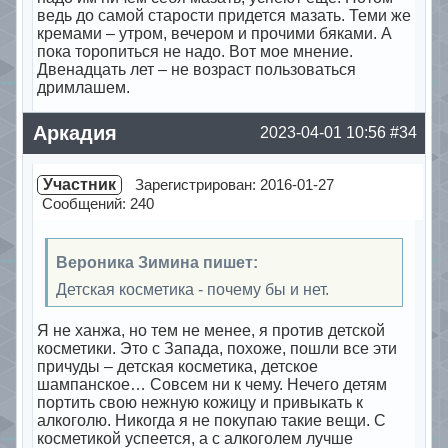
ведь до самой старости придется мазать. Теми же
кремами – утром, вечером и прочими бяками. А
пока торопиться не надо. Вот мое мнение.
Двенадцать лет – не возраст пользоваться
дримлашем.
Offline
Аркадия
2023-04-01 10:56
#34
Участник
Зарегистрирован: 2016-01-27
Сообщений: 240
Вероника Зимина пишет:
Детская косметика - почему бы и нет.
Я не ханжа, но тем не менее, я против детской
косметики. Это с Запада, похоже, пошли все эти
причуды – детская косметика, детское
шампанское… Совсем ни к чему. Нечего детям
портить свою нежную кожицу и привыкать к
алкоголю. Никогда я не покупаю такие вещи. С
косметикой успеется, а с алкоголем лучше