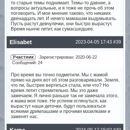
то старые темы поднимает. Темы-то давние, а
вопросы актуальные, и я тоже не прочь об этом
поговорить. И мое мнение таково, что никаких
двенадцать лет. И нечего мамашам выдумывать.
Пусть растут девчулечки, они быстро вырастут.
Время нынче летит, как сумасшедшее.
Offline
Elisabet
2023-04-05 17:43
#39
Участник
Зарегистрирован: 2020-06-22
Сообщений: 24
Про время вы точно подметили. Мы с мамой
прямо на днях вот об этом разговаривали. Земля,
что ли, быстрее вертеться стала, или что? Но
время летит стремительно. Мы это даже
замечаем. Я лично раньше так не замечала этого,
и мама моя тоже. Не успеем оглянуться, как
вырастут наши деточки, будут пользоваться
всякими дримлашами и прочими мазилками и
заменят нас.
Offline
Kama
2024-09-17 15:02
#40