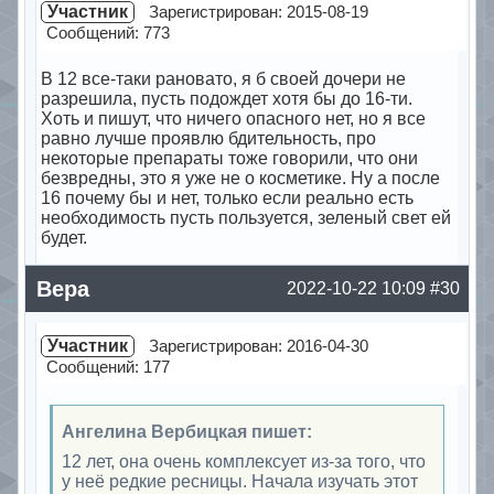
Участник
Зарегистрирован: 2015-08-19
Сообщений: 773
В 12 все-таки рановато, я б своей дочери не
разрешила, пусть подождет хотя бы до 16-ти.
Хоть и пишут, что ничего опасного нет, но я все
равно лучше проявлю бдительность, про
некоторые препараты тоже говорили, что они
безвредны, это я уже не о косметике. Ну а после
16 почему бы и нет, только если реально есть
необходимость пусть пользуется, зеленый свет ей
будет.
Offline
Вера
2022-10-22 10:09
#30
Участник
Зарегистрирован: 2016-04-30
Сообщений: 177
Ангелина Вербицкая пишет:
12 лет, она очень комплексует из-за того, что
у неё редкие ресницы. Начала изучать этот