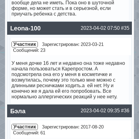
вообще дела не иметь. Пока оно в шуточной
форме, но может стать и в серьезной, если
приучать ребенка с детства.
Offline
Leona-100
2023-04-02 07:50
#35
Участник
Зарегистрирован: 2023-03-21
Сообщений: 23
У меня дочке 16 лет и недавно она тоже недавно
начала пользоваться Карепростом. А
подсмотрела она его у меня в косметичке и
возмутилась, почему это только мне можно с
длинными ресничками ходить.а ей нет. Ну и
конечно же я дала ей его попробовать. Все
нормально аллергических реакций у нее нету.
Offline
Бэла
2023-04-02 09:35
#36
Участник
Зарегистрирован: 2017-08-20
Сообщений: 61