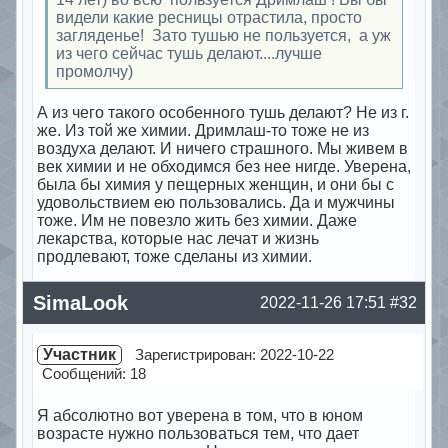
видели какие ресницы отрастила, просто
загляденье! Зато тушью не пользуется, а уж
из чего сейчас тушь делают....лучше
промолчу)
А из чего такого особенного тушь делают? Не из г.
же. Из той же химии. Дримлаш-то тоже не из
воздуха делают. И ничего страшного. Мы живем в
век химии и не обходимся без нее нигде. Уверена,
была бы химия у пещерных женщин, и они бы с
удовольствием ею пользовались. Да и мужчины
тоже. Им не повезло жить без химии. Даже
лекарства, которые нас лечат и жизнь
продлевают, тоже сделаны из химии.
Offline
SimaLook
2022-11-26 17:51
#32
Участник
Зарегистрирован: 2022-10-22
Сообщений: 18
Я абсолютно вот уверена в том, что в юном
возрасте нужно пользоваться тем, что дает