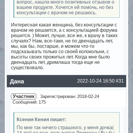
вопрос, нашла много позитивных отзывов о
вашем продукте. Хочется ей помочь, но без
консультации с врачом не решаюсь.
Интересная какая женщина, без консультации с
врачом не решается, а с консультацией форума
решится. ) Может, лучше, все же, к врачу в таких
случаях? Нам, все-таки, не по двенадцать лет,
мы, как бы, постарше, и можем что-то
подсказывать только со своей колокольни, с
высоты своих прожитых лет. Когда мне было
двенадцать лет, дримлаша тогда еще не
существовало.
Offline
Дана
2022-10-24 16:50
#31
Участник
Зарегистрирован: 2018-02-24
Сообщений: 175
Ксения Кения пишет:
По мне так ничего страшного, у меня дочка(
14 лет) во всю пользуется Дримлаш ! Вы бы