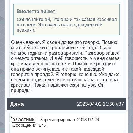
Виолетта пишет:
Объясняйте ей, что она и так самая красивая
на свете. Это очень важно для детской
психики.
Очень важно. Я своей дочке это говорю. Помню,
мы с ней ехали в троллейбусе, ей тогда было
четыре годика, и разговаривали. Разговор зашел
о чем-то о таком. И я ей говорю: ты у меня самая
красивая девочка на свете. Помню ее реакцию:
она прямо вскинулась и с такой надеждой
говорит: а правда?. Я говорю: конечно. Уже даже
в четыре годика девочке хотелось знать, что она
красивая. Такая наша женская натура. От
природы.
Offline
Дана
2023-04-02 11:30
#37
Участник
Зарегистрирован: 2018-02-24
Сообщений: 175