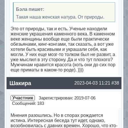
Бэла пишет:
Такая наша женская натура. От природы.
Это от природы, так и есть. Ученые находили
женские украшения каменного века. В каменном
веке женщины вообще еще были практически
обезьянами, кинг-конгами, так сказать, а вот уже
хотели быть красивыми и украшали себя, как
могли. У них еще мозг-то толком был не развит, а
уже мыслил в эту сторону. Да и что тут плохого?
Мужчинам нравится красота (хоть они до сих пор
еще приматы в каком-то роде). ))))
Offline
Шакира
2023-04-03 11:21
#38
Участник
Зарегистрирован: 2019-07-06
Сообщений: 183
Мнения разошлись. Но в спорах рождается
истина. Интересная беседа тут идет, однако,
возобновилась с давних времен. Хорошо, что кто-