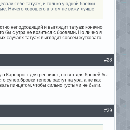
делали себе татуаж, и только у одной бровки
ые. Ничего хорошего в этом не вижу, лучше
лютно неподходящий и выглядит татуаж конечно
то бы с утра не возиться с бровями. Но лично я
рых случаях татуаж выглядит совсем жутковато.
#28
ую Карепрост для ресничек, но вот для бровей бы
о супер,бровки теперь растут на ура, а не как
вать пинцетом, чтобы сильно густыми не были.
#29