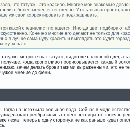
зала, что татуаж - это красиво. Многие мои знакомые девчо
трелись более-менее естественно. У остальных просто, как
учше уж свои корректировать и подкрашивать.
отря какой специалист попадется. Иногда цвет подбирают 
скусственно. Конечно многие его делают не только для красо
чно я лучше сама буду красить и выглядеть это будет гораз
м жутковато.
татуаж смотрится как татуаж, видно же сплошной цвет, а т
т получше, когда кропотливо прорисовывается каждый волос
нимаю, зачем делать брови такими выраженными, это не теа
 чужое мнение до фени.
. Тогда на него была большая пода. Сейчас в моде естестве
 увидела как преобразились от него ресницы то, конечно ре
же лежат теперь в одну сторону,а не как раньше куда попал
сь.