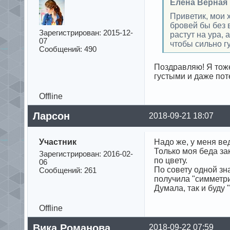
Елена Верная
Приветик, мои 
бровей бы без 
Зарегистрирован: 2015-12-
растут на ура,
07
чтобы сильно г
Сообщений: 490
Поздравляю! Я тоже
густыми и даже по
Offline
Ларсон
2018-09-21 18:07
Участник
Надо же, у меня ве
Только моя беда за
Зарегистрирован: 2016-02-
по цвету.
06
По совету одной зна
Сообщений: 261
получила "симметри
Думала, так и буду
Offline
Вика Романова
2018-09-22 07:59