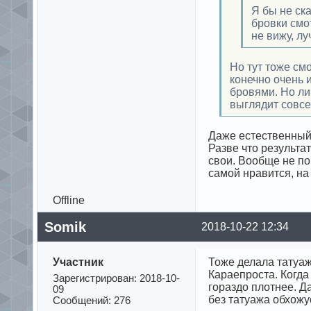
Я бы не ска
бровки смо
не вижу, л
Но тут тоже см
конечно очень и
бровями. Но ли
выглядит совсе
Даже естественный 
Разве что результа
свои. Вообще не по
самой нравится, на
Offline
Somik
2018-10-22 12:34
Участник
Тоже делала татуаж
Караепроста. Когда
Зарегистрирован: 2018-10-
гораздо плотнее. Да
09
без татуажа обхожу
Сообщений: 276