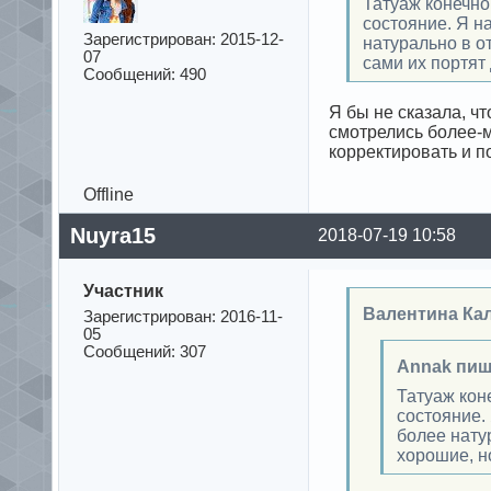
Татуаж конечно
состояние. Я н
Зарегистрирован: 2015-12-
натурально в о
07
сами их портят
Сообщений: 490
Я бы не сказала, чт
смотрелись более-м
корректировать и п
Offline
Nuyra15
2018-07-19 10:58
Участник
Валентина Ка
Зарегистрирован: 2016-11-
05
Сообщений: 307
Annak пиш
Татуаж кон
состояние.
более нату
хорошие, н