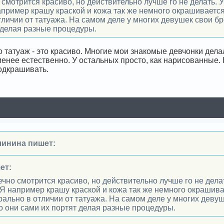
 смотрится красиво, но действительно лучше го не делать. 
апример крашу краской и кожа так же немного окрашивается
тличии от татуажа. На самом деле у многих девушек свои б
 делая разные процедуры.
о татуаж - это красиво. Многие мои знакомые девчонки дела
енее естественно. У остальных просто, как нарисованные. 
одкрашивать.
линина пишет:
ет:
ечно смотрится красиво, но действительно лучше го не дела
 Я например крашу краской и кожа так же немного окрашива
рально в отличии от татуажа. На самом деле у многих деву
о они сами их портят делая разные процедуры.