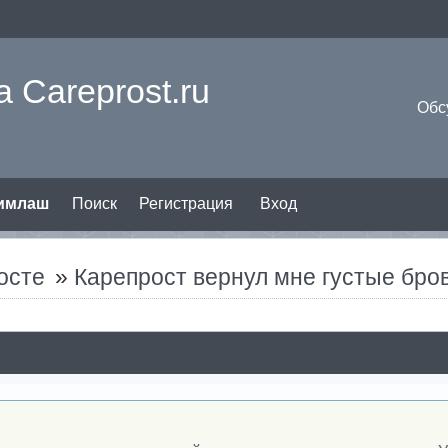
 Careprost.ru
Обс
римлаш
Поиск
Регистрация
Вход
осте
»
Карепрост вернул мне густые бров