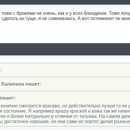
 тоже с бровями не очень, как и у всех блондинок. Тоже хо
т сделать их гуще, я не сомневаюсь. А вот потемнеют ли мо
:
 Калинина пишет:
пишет:
 конечно смотрится красиво, но действительно лучше го не 
е состояние. Я например крашу краской и кожа так же немн
но и более натурально в отличии от татуажа. На самом дел
ы достаточно хорошие, но они сами их портят делая разны