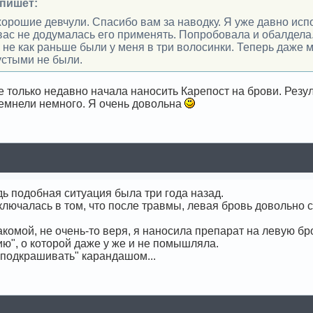
 пишет:
хорошие девчули. Спасибо вам за наводку. Я уже давно исп
вас не додумалась его применять. Попробовала и обалдела.
 а не как раньше были у меня в три волосинки. Теперь даже
устыми не были.
 только недавно начала наносить Карепост на брови. Резу
темнели немного. Я очень довольна
дь подобная ситуация была три года назад.
ключалась в том, что после травмы, левая бровь довольно си
комой, не очень-то веря, я наносила препарат на левую бро
ю", о которой даже у же и не помышляла.
 "подкрашивать" карандашом...