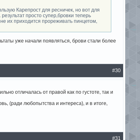
ользую Карепрост для ресничек, но вот для
 результат просто супер,бровки теперь
 мне их приходится прореживать пинцетом,
льтаты уже начали появляться, брови стали более
#30
льно отличалась от правой как по густоте, так и
вь, (ради любопытства и интереса), и в итоге,
#31