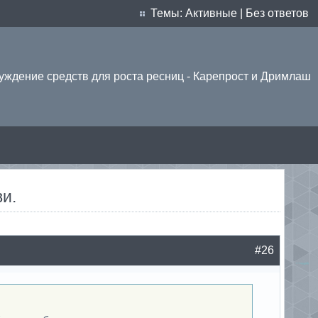
Темы:
Активные
|
Без ответов
уждение средств для роста ресниц - Карепрост и Дримлаш
и.
#26