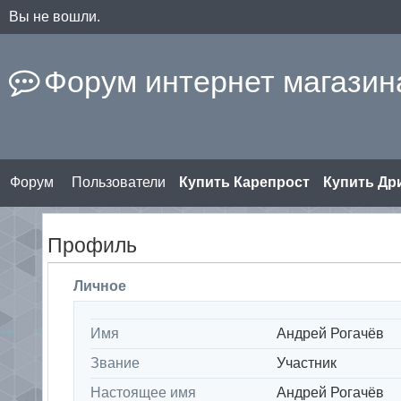
Вы не вошли.
Форум интернет магазина
Форум
Пользователи
Купить Карепрост
Купить Д
Профиль
Личное
Имя
Андрей Рогачёв
Звание
Участник
Настоящее имя
Андрей Рогачёв